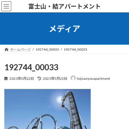
コ
ナ
富士山・結アパートメント
ン
ビ
テ
ゲ
ン
ー
ツ
シ
メディア
へ
ョ
ス
ン
キ
に
ッ
移
ホームページ
192744_00033
192744_00033
プ
動
192744_00033
最
2023年5月22日
2023年5月22日
fujisanyouapartment
終
更
新
日
時
: