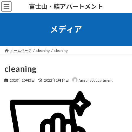
コ
ナ
富士山・結アパートメント
ン
ビ
テ
ゲ
ン
ー
ツ
シ
メディア
へ
ョ
ス
ン
キ
に
ッ
移
ホームページ
cleaning
cleaning
プ
動
cleaning
最
2020年10月5日
2022年1月14日
fujisanyouapartment
終
更
新
日
時
: