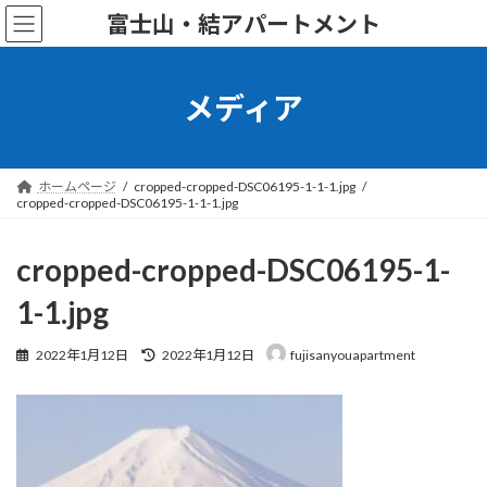
コ
ナ
富士山・結アパートメント
ン
ビ
テ
ゲ
ン
ー
ツ
シ
メディア
へ
ョ
ス
ン
キ
に
ッ
移
ホームページ
cropped-cropped-DSC06195-1-1-1.jpg
cropped-cropped-DSC06195-1-1-1.jpg
プ
動
cropped-cropped-DSC06195-1-
1-1.jpg
最
2022年1月12日
2022年1月12日
fujisanyouapartment
終
更
新
日
時
: