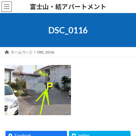
コ
ナ
富士山・結アパートメント
ン
ビ
テ
ゲ
ン
ー
ツ
シ
DSC_0116
へ
ョ
ス
ン
キ
に
ッ
移
ホームページ
DSC_0116
プ
動
Facebook
twitter